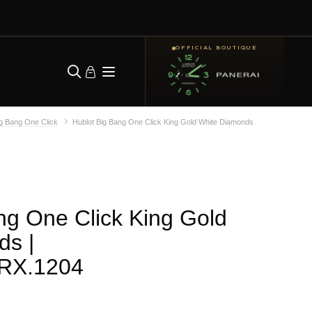
OFFICIAL BOUTIQUE
ig Bang One Click
Hublot Big Bang One Click King Gold White Diamonds
ng One Click King Gold
ds
|
.RX.1204