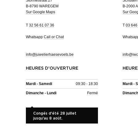
Stormestraat 27
Schutterh
B-8790 WAREGEM
B-2000 
Sur Google Maps
Sur Goo
T
32 56 61 07 36
T
03 646
Whatsapp
Call or Chat
Whatsa
info@juwelierhaesevoets.be
info@iwc
HEURES D'OUVERTURE
HEURE
Mardi - Samedi
09:30 - 18:30
Mardi - 
Dimanche - Lundi
Fermé
Dimanche
Congés d'été 28 juillet
jusqu'au 8 août.