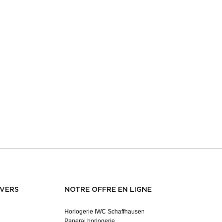
NVERS
NOTRE OFFRE EN LIGNE
Horlogerie IWC Schaffhausen
Panerai horlogerie