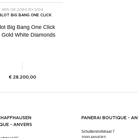
485.OE.2080.RX.1204
BLOT BIG BANG ONE CLICK
ot Big Bang One Click
 Gold White Diamonds
€
28.200,00
CHAFFHAUSEN
PANERAI BOUTIQUE - A
QUE - ANVERS
Schuttershofstraat 7
2000 ANVERS