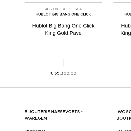
485.OX.1180.RX.1604
HUBLOT BIG BANG ONE CLICK
HU
Hublot Big Bang One Click
Hubl
King Gold Pavé
King
€
35.300,00
BIJOUTERIE HAESEVOETS -
IWC S
WAREGEM
BOUTI