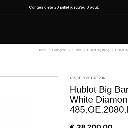
Congés d'été 28 juillet jusqu'au 8 août.
Home
Horlogerie
Hublot
Hublot Big Bang
Hublot B
485.OE.2080.RX.1204
Hublot Big Ba
White Diamon
485.OE.2080
€
28.200,00