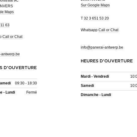
ofstraat 9C
Sur Google Maps
ANVERS
gle Maps
T
32 3 651 53 20
 11 63
Whatsapp
Call or Chat
pp
Call or Chat
info@panerai-antwerp.be
-antwerp.be
HEURES D'OUVERTURE
S D'OUVERTURE
Mardi - Vendredi
10:
Samedi
09:30 - 18:30
Samedi
10:
 - Lundi
Fermé
Dimanche - Lundi