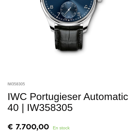
IW358305
IWC Portugieser Automatic
40
| IW358305
€
7.700,00
En stock