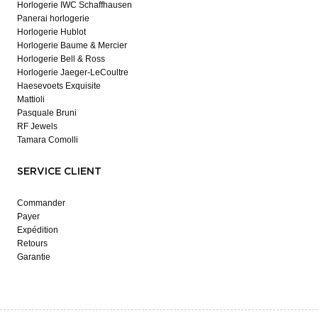
Horlogerie IWC Schaffhausen
Panerai horlogerie
Horlogerie Hublot
Horlogerie Baume & Mercier
Horlogerie Bell & Ross
Horlogerie Jaeger-LeCoultre
Haesevoets Exquisite
Mattioli
Pasquale Bruni
RF Jewels
Tamara Comolli
SERVICE CLIENT
Commander
Payer
Expédition
Retours
Garantie