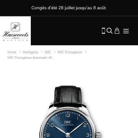
Congés d'été 28 juillet jusqu'au 8 août.
Home
Horlogerie
IWC
IWC Portugieser
IWC Portugieser Automatic 40