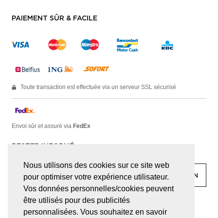
PAIEMENT SÛR & FACILE
Toute transaction est effectuée via un serveur SSL sécurisé
Envoi sûr et assuré via
FedEx
RESTER INFORMÉ
Nous utilisons des cookies sur ce site web
pour optimiser votre expérience utilisateur.
Vos données personnelles/cookies peuvent
être utilisés pour des publicités
facebook
linkedin
lady
sir
personnalisées. Vous souhaitez en savoir