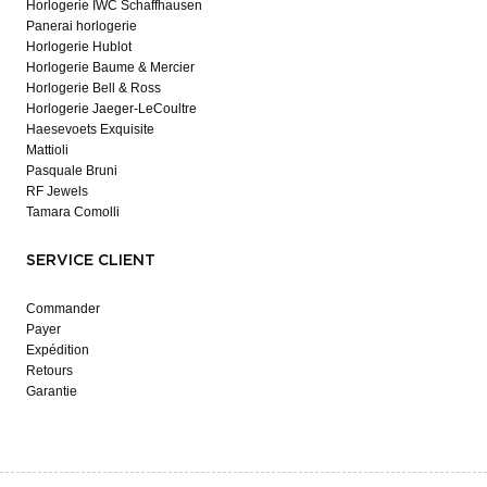
Horlogerie IWC Schaffhausen
Panerai horlogerie
Horlogerie Hublot
Horlogerie Baume & Mercier
Horlogerie Bell & Ross
Horlogerie Jaeger-LeCoultre
Haesevoets Exquisite
Mattioli
Pasquale Bruni
RF Jewels
Tamara Comolli
SERVICE CLIENT
Commander
Payer
Expédition
Retours
Garantie