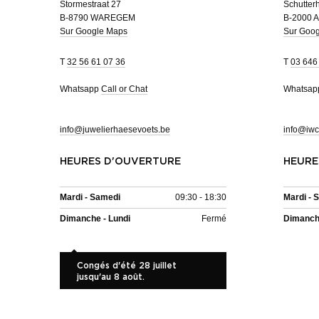
Stormestraat 27
Schutterh
B-8790 WAREGEM
B-2000 
Sur Google Maps
Sur Goo
T
32 56 61 07 36
T
03 646
Whatsapp
Call or Chat
Whatsa
info@juwelierhaesevoets.be
info@iwc
HEURES D'OUVERTURE
HEURE
Mardi - Samedi
09:30 - 18:30
Mardi - 
Dimanche - Lundi
Fermé
Dimanche
Congés d'été 28 juillet
jusqu'au 8 août.