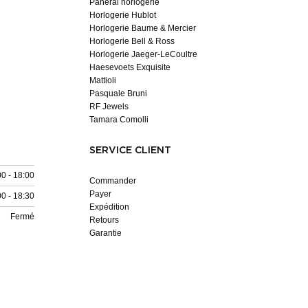
Panerai horlogerie
Horlogerie Hublot
Horlogerie Baume & Mercier
Horlogerie Bell & Ross
Horlogerie Jaeger-LeCoultre
Haesevoets Exquisite
Mattioli
Pasquale Bruni
RF Jewels
Tamara Comolli
SERVICE CLIENT
00 - 18:00
Commander
Payer
00 - 18:30
Expédition
Fermé
Retours
Garantie