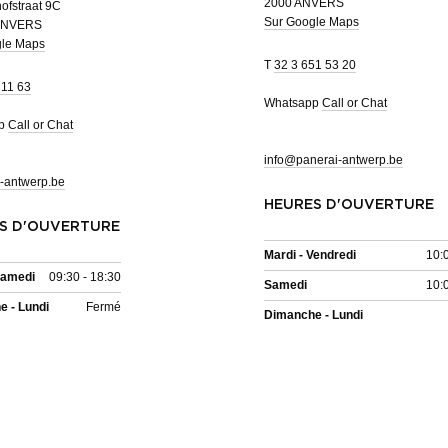
2000 ANVERS
ofstraat 9C
Sur Google Maps
ANVERS
gle Maps
T
32 3 651 53 20
 11 63
Whatsapp
Call or Chat
pp
Call or Chat
info@panerai-antwerp.be
-antwerp.be
HEURES D'OUVERTURE
S D'OUVERTURE
Mardi - Vendredi
10:
Samedi
09:30 - 18:30
Samedi
10:
 - Lundi
Fermé
Dimanche - Lundi