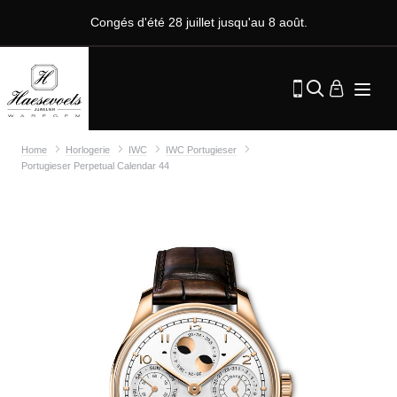
Congés d'été 28 juillet jusqu'au 8 août.
Home
Horlogerie
IWC
IWC Portugieser
Portugieser Perpetual Calendar 44