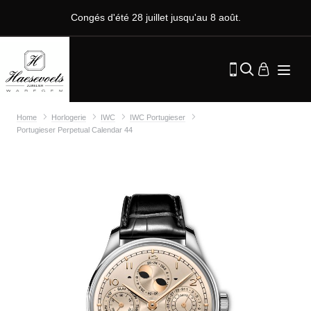
Congés d'été 28 juillet jusqu'au 8 août.
Home
Horlogerie
IWC
IWC Portugieser
Portugieser Perpetual Calendar 44