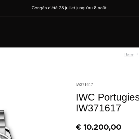
Congés d'été 28 juillet jusqu'au 8 août.
Home
IW371617
IWC Portugie
IW371617
€
10.200,00