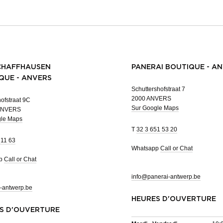
CHAFFHAUSEN
PANERAI BOUTIQUE - A
QUE - ANVERS
Schuttershofstraat 7
2000 ANVERS
ofstraat 9C
Sur Google Maps
ANVERS
gle Maps
T
32 3 651 53 20
 11 63
Whatsapp
Call or Chat
pp
Call or Chat
info@panerai-antwerp.be
-antwerp.be
HEURES D'OUVERTURE
S D'OUVERTURE