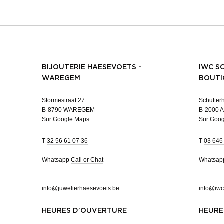
BIJOUTERIE HAESEVOETS -
IWC S
WAREGEM
BOUTI
Stormestraat 27
Schutterh
B-8790 WAREGEM
B-2000 
Sur Google Maps
Sur Goo
T
32 56 61 07 36
T
03 646
Whatsapp
Call or Chat
Whatsa
info@juwelierhaesevoets.be
info@iwc
HEURES D'OUVERTURE
HEURE