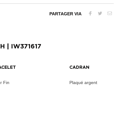
PARTAGER VIA
PH
| IW371617
ACELET
CADRAN
r Fin
Plaqué argent