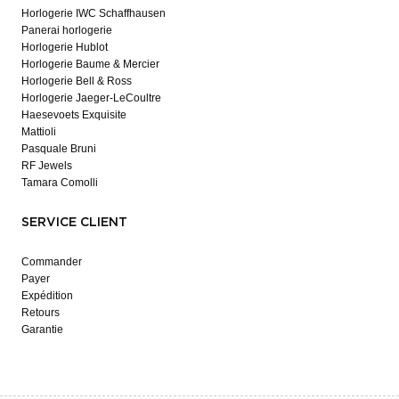
Horlogerie IWC Schaffhausen
Panerai horlogerie
Horlogerie Hublot
Horlogerie Baume & Mercier
Horlogerie Bell & Ross
Horlogerie Jaeger-LeCoultre
Haesevoets Exquisite
Mattioli
Pasquale Bruni
RF Jewels
Tamara Comolli
SERVICE CLIENT
Commander
Payer
Expédition
Retours
Garantie