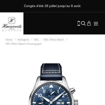
Congés d'été 28 juillet jusqu'au 8 août.
Home
Horlogerie
IWC
IWC Pilot's Watch
IWC Pilot's Watch Chronograph