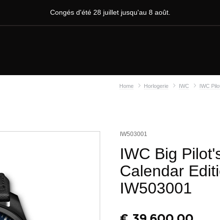
Congés d'été 28 juillet jusqu'au 8 août.
Home
Horlogerie
IWC
IWC Pilo
IW503001
IWC Big Pilot
Calendar Edit
IW503001
€
39.600,00