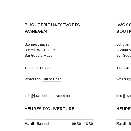
BIJOUTERIE HAESEVOETS -
IWC S
WAREGEM
BOUTI
Stormestraat 27
Schutterh
B-8790 WAREGEM
B-2000 
Sur Google Maps
Sur Goo
T
32 56 61 07 36
T
03 646
Whatsapp
Call or Chat
Whatsa
info@juwelierhaesevoets.be
info@iwc
HEURES D'OUVERTURE
HEURE
Mardi - Samedi
09:30 - 18:30
Mardi - 