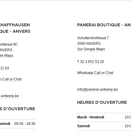
CHAFFHAUSEN
PANERAI BOUTIQUE - A
QUE - ANVERS
Schuttershofstraat 7
2000 ANVERS
ofstraat 9C
Sur Google Maps
ANVERS
gle Maps
T
32 3 651 53 20
 11 63
Whatsapp
Call or Chat
pp
Call or Chat
info@panerai-antwerp.be
-antwerp.be
HEURES D'OUVERTURE
S D'OUVERTURE
Mardi - Vendredi
10:
Samedi
09:30 - 18:30
Samedi
10: