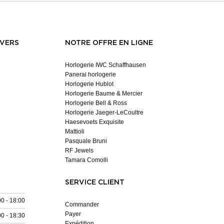
NVERS
NOTRE OFFRE EN LIGNE
Horlogerie IWC Schaffhausen
Panerai horlogerie
Horlogerie Hublot
Horlogerie Baume & Mercier
Horlogerie Bell & Ross
Horlogerie Jaeger-LeCoultre
Haesevoets Exquisite
Mattioli
Pasquale Bruni
RF Jewels
Tamara Comolli
SERVICE CLIENT
00 - 18:00
Commander
Payer
00 - 18:30
Expédition