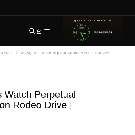
OFFICIAL BOUTIQUE
t's Watch
IWC Big Pilot's Watch Perpetual Calendar Edition Rodeo Drive
's Watch Perpetual
ion Rodeo Drive
|