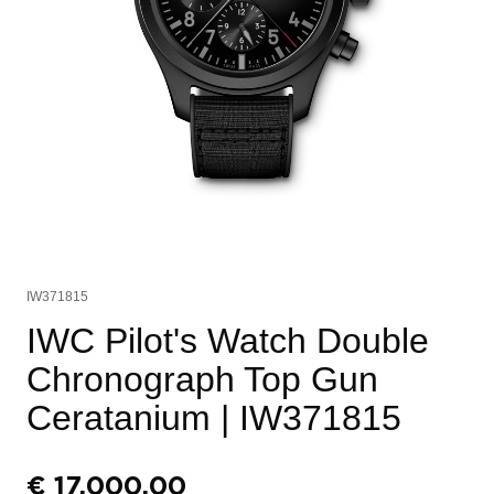
IW371815
IWC Pilot's Watch Double
Chronograph Top Gun
Ceratanium
| IW371815
€
17.000,00