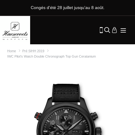
Congés d'été 28 juillet jusqu'au 8 août.
Home
Pré SIHH 2019
IWC Pilot's Watch Double Chronograph Top Gun Ceratanium