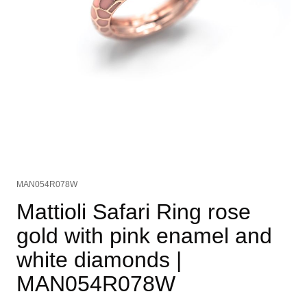
MAN054R078W
Mattioli Safari Ring rose
gold with pink enamel and
white diamonds
|
MAN054R078W