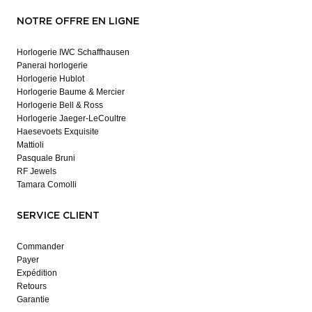
NOTRE OFFRE EN LIGNE
Horlogerie IWC Schaffhausen
Panerai horlogerie
Horlogerie Hublot
Horlogerie Baume & Mercier
Horlogerie Bell & Ross
Horlogerie Jaeger-LeCoultre
Haesevoets Exquisite
Mattioli
Pasquale Bruni
RF Jewels
Tamara Comolli
SERVICE CLIENT
Commander
Payer
Expédition
Retours
Garantie