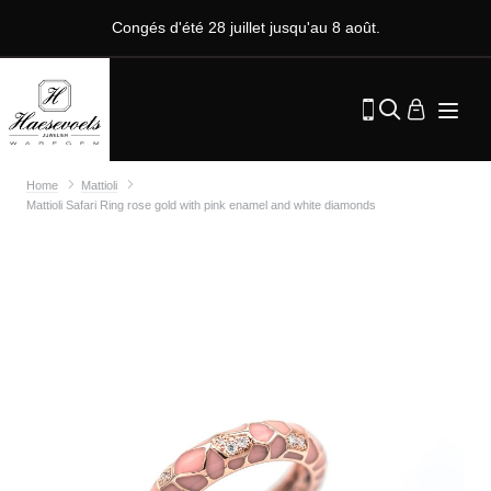
Congés d'été 28 juillet jusqu'au 8 août.
Home
Mattioli
Mattioli Safari Ring rose gold with pink enamel and white diamonds