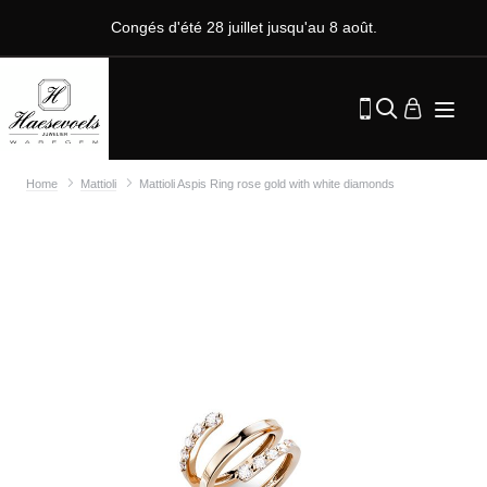
Congés d'été 28 juillet jusqu'au 8 août.
Home
Mattioli
Mattioli Aspis Ring rose gold with white diamonds