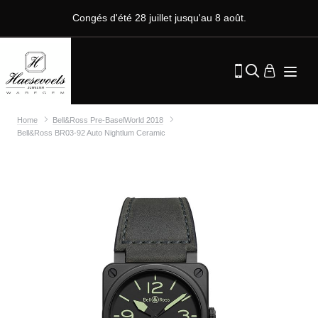
Congés d'été 28 juillet jusqu'au 8 août.
Home
Bell&Ross Pre-BaselWorld 2018
Bell&Ross BR03-92 Auto Nightlum Ceramic