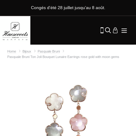
Congés d'été 28 juillet jusqu'au 8 août.
Home
Bijoux
Pasquale Bruni
Pasquale Bruni Ton Joli Bouquet Lunaire Earrings rose gold with moon gems