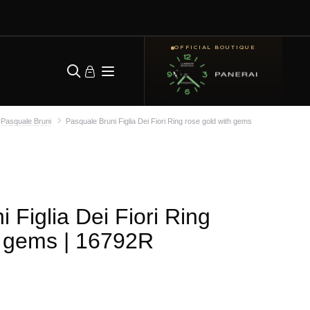
OFFICIAL BOUTIQUE
Pasquale Bruni
Pasquale Bruni Figlia Dei Fiori Ring rose gold with gems
 Figlia Dei Fiori Ring
h gems
| 16792R