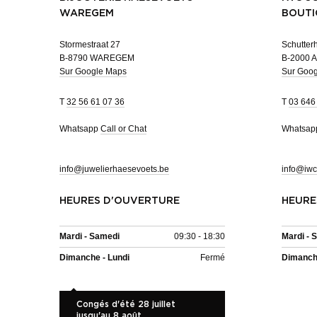
WAREGEM
BOUTI
Stormestraat 27
Schutterh
B-8790 WAREGEM
B-2000 
Sur Google Maps
Sur Goo
T
32 56 61 07 36
T
03 646
Whatsapp
Call or Chat
Whatsa
info@juwelierhaesevoets.be
info@iwc
HEURES D'OUVERTURE
HEURE
Mardi - Samedi
09:30 - 18:30
Mardi - 
Dimanche - Lundi
Fermé
Dimanche
Congés d'été 28 juillet
jusqu'au 8 août.