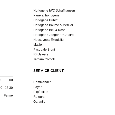
Horlogerie IWC Schaffhausen
Panerai horlogerie
Horlogerie Hublot
Horlogerie Baume & Mercier
Horlogerie Bell & Ross
Horlogerie Jaeger-LeCoultre
Haesevoets Exquisite
Mattioli
Pasquale Bruni
RF Jewels
Tamara Comolli
SERVICE CLIENT
00 - 18:00
Commander
Payer
00 - 18:30
Expédition
Fermé
Retours
Garantie