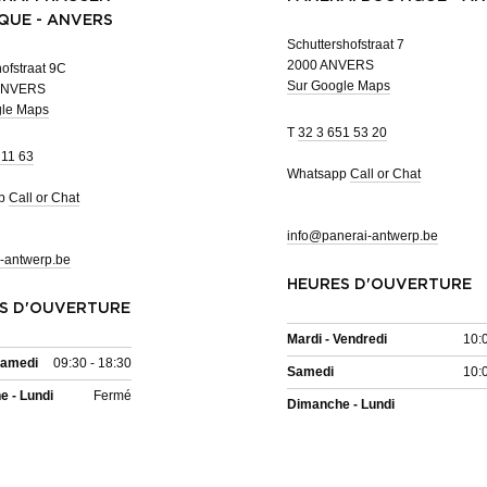
QUE - ANVERS
Schuttershofstraat 7
2000 ANVERS
ofstraat 9C
Sur Google Maps
ANVERS
gle Maps
T
32 3 651 53 20
 11 63
Whatsapp
Call or Chat
pp
Call or Chat
info@panerai-antwerp.be
-antwerp.be
HEURES D'OUVERTURE
S D'OUVERTURE
Mardi - Vendredi
10:
Samedi
09:30 - 18:30
Samedi
10:
 - Lundi
Fermé
Dimanche - Lundi