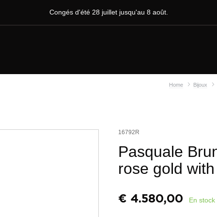
Congés d'été 28 juillet jusqu'au 8 août.
Home
Bijoux
16792R
Pasquale Bruni
rose gold wit
€
4.580,00
En stock