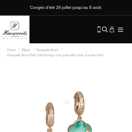
Congés d'été 28 juillet jusqu'au 8 août.
Home
Bijoux
Pasquale Bruni
Pasquale Bruni Petit Joli Earrings rose gold with Lunar Garden Gem