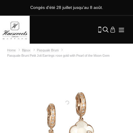
Congés d'été 28 juillet jusqu'au 8 août.
Home
Bijoux
Pasquale Bruni
Pasquale Bruni Petit Joli Earrings rose gold with Pearl of the Moon Gem