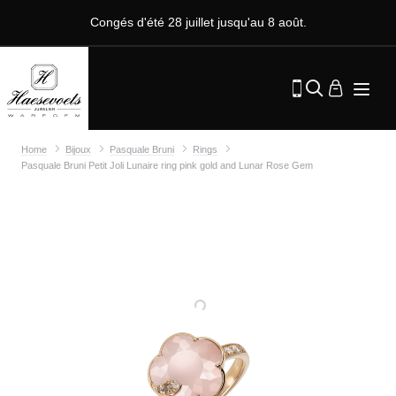
Congés d'été 28 juillet jusqu'au 8 août.
Home
Bijoux
Pasquale Bruni
Rings
Pasquale Bruni Petit Joli Lunaire ring pink gold and Lunar Rose Gem