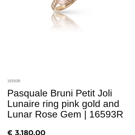
16593R
Pasquale Bruni Petit Joli
Lunaire ring pink gold and
Lunar Rose Gem
| 16593R
€
3.180,00