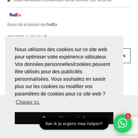
Envoi sûr et assuré via
FedEx
RESTER INFORMÉ
Nous utilisons des cookies sur ce site web
pour optimiser votre expérience utilisateur.
Vos données personnelles/cookies peuvent
être utilisés pour des publicités
facebook
linkedin
lady
sir
personnalisées. Vous souhaitez en savoir
plus sur les cookies ou modifier vos
paramètres de cookies pour ce site web ?
Cliquez ici.
© JUWELEN HAESEVOETS 2026
CONDITIONS GÉNÉRALES
DÉCLARATION DE CONFIDENTIALITÉ
Ces cookies sont ok
BE 0474.559.632
SITE PAR