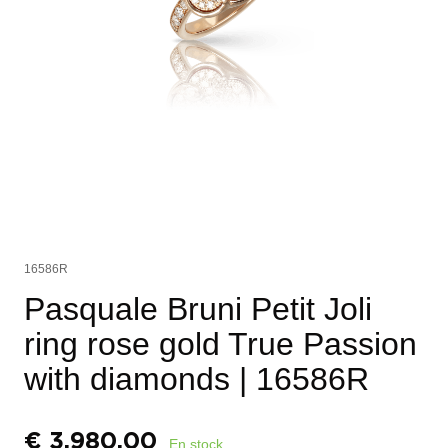
16586R
Pasquale Bruni Petit Joli
ring rose gold True Passion
with diamonds
| 16586R
€
3.980,00
En stock