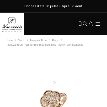
Congés d'été 28 juillet jusqu'au 8 août.
Home
Bijoux
Pasquale Bruni
Rings
Pasquale Bruni Petit Joli ring rose gold True Passion with diamonds