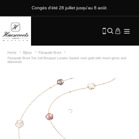
Congés d'été 28 juillet jusqu'au 8 août.
Home
Bijoux
Pasquale Bruni
Pasquale Bruni Ton Joli Bouquet Lunaire Sautoir rose gold with moon gems and
diamonds