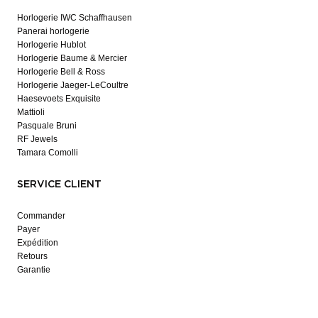
Horlogerie IWC Schaffhausen
Panerai horlogerie
Horlogerie Hublot
Horlogerie Baume & Mercier
Horlogerie Bell & Ross
Horlogerie Jaeger-LeCoultre
Haesevoets Exquisite
Mattioli
Pasquale Bruni
RF Jewels
Tamara Comolli
SERVICE CLIENT
Commander
Payer
Expédition
Retours
Garantie