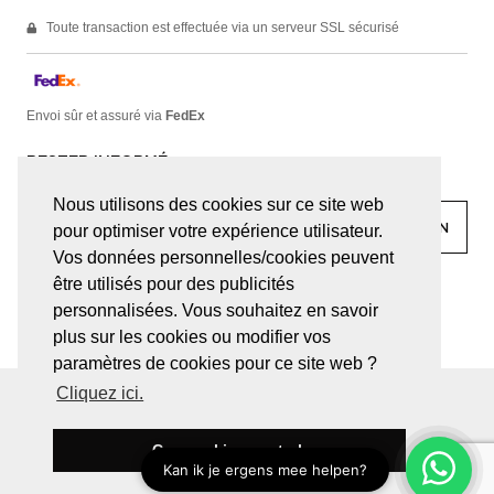
Toute transaction est effectuée via un serveur SSL sécurisé
Envoi sûr et assuré via
FedEx
RESTER INFORMÉ
Nous utilisons des cookies sur ce site web
pour optimiser votre expérience utilisateur.
Vos données personnelles/cookies peuvent
être utilisés pour des publicités
facebook
linkedin
lady
sir
personnalisées. Vous souhaitez en savoir
plus sur les cookies ou modifier vos
paramètres de cookies pour ce site web ?
Cliquez ici.
© JUWELEN HAESEVOETS 2026
CONDITIONS GÉNÉRALES
DÉCLARATION DE CONFIDENTIALITÉ
Ces cookies sont ok
BE 0474.559.632