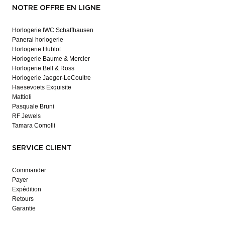
NOTRE OFFRE EN LIGNE
Horlogerie IWC Schaffhausen
Panerai horlogerie
Horlogerie Hublot
Horlogerie Baume & Mercier
Horlogerie Bell & Ross
Horlogerie Jaeger-LeCoultre
Haesevoets Exquisite
Mattioli
Pasquale Bruni
RF Jewels
Tamara Comolli
SERVICE CLIENT
Commander
Payer
Expédition
Retours
Garantie