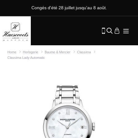
Congés d'été 28 juillet jusqu'au 8 août.
Home
Horlogerie
Baume & Mercier
Classima
Classima Lady Automatic