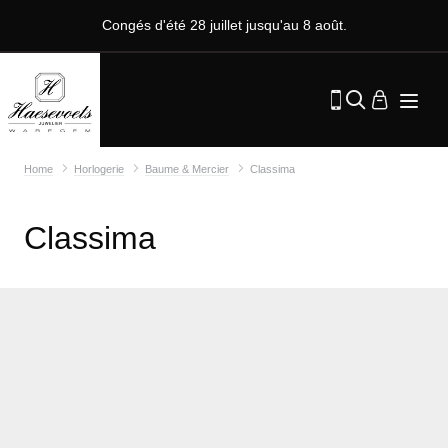
Congés d'été 28 juillet jusqu'au 8 août.
Home
Horlogerie
Baume & Mercier
Classima
Classima