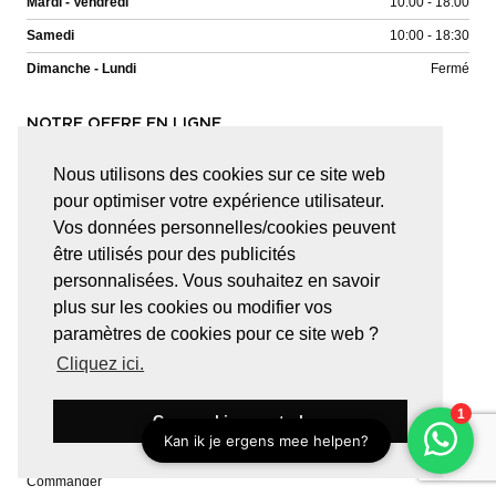
Mardi - Vendredi
10:00 - 18:00
Samedi
10:00 - 18:30
Dimanche - Lundi
Fermé
NOTRE OFFRE EN LIGNE
Horlogerie IWC Schaffhausen
Nous utilisons des cookies sur ce site web
Panerai horlogerie
pour optimiser votre expérience utilisateur.
Horlogerie Hublot
Vos données personnelles/cookies peuvent
Horlogerie Baume & Mercier
être utilisés pour des publicités
Horlogerie Bell & Ross
Horlogerie Jaeger-LeCoultre
personnalisées. Vous souhaitez en savoir
Haesevoets Exquisite
plus sur les cookies ou modifier vos
Mattioli
paramètres de cookies pour ce site web ?
Pasquale Bruni
RF Jewels
Cliquez ici.
Tamara Comolli
Ces cookies sont ok
SERVICE CLIENT
Commander