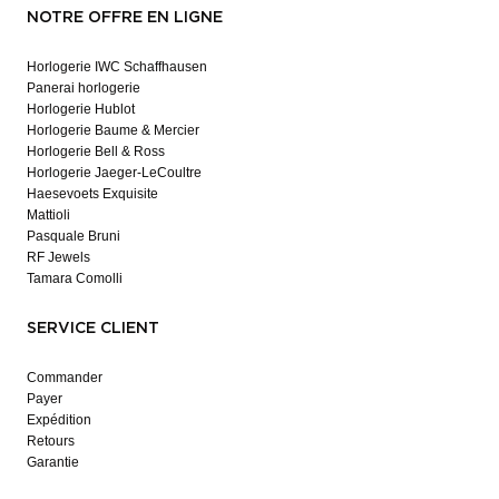
NOTRE OFFRE EN LIGNE
Horlogerie IWC Schaffhausen
Panerai horlogerie
Horlogerie Hublot
Horlogerie Baume & Mercier
Horlogerie Bell & Ross
Horlogerie Jaeger-LeCoultre
Haesevoets Exquisite
Mattioli
Pasquale Bruni
RF Jewels
Tamara Comolli
SERVICE CLIENT
Commander
Payer
Expédition
Retours
Garantie