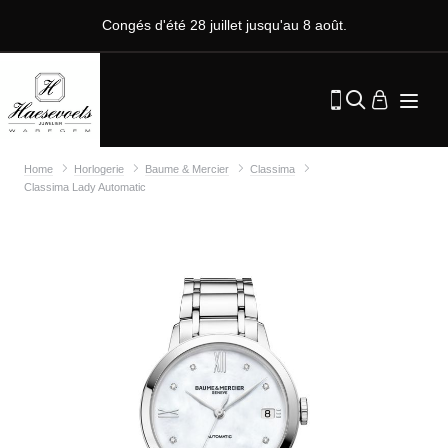
Congés d'été 28 juillet jusqu'au 8 août.
Home
Horlogerie
Baume & Mercier
Classima
Classima Lady Automatic