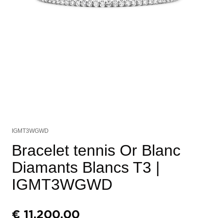
IGMT3WGWD
Bracelet tennis Or Blanc
Diamants Blancs T3
|
IGMT3WGWD
€
11.200,00