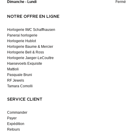
Dimanche - Lundi
Fermé
NOTRE OFFRE EN LIGNE
Horlogerie IWC Schaffhausen
Panerai horlogerie
Horlogerie Hublot
Horlogerie Baume & Mercier
Horlogerie Bell & Ross
Horlogerie Jaeger-LeCoultre
Haesevoets Exquisite
Mattioli
Pasquale Bruni
RF Jewels
Tamara Comolli
SERVICE CLIENT
Commander
Payer
Expédition
Retours