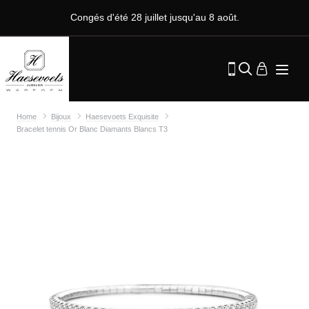
Congés d'été 28 juillet jusqu'au 8 août.
Home
Bijoux
Haesevoets Exquisite
Bracelet tennis Or Blanc Diamants Blancs T3