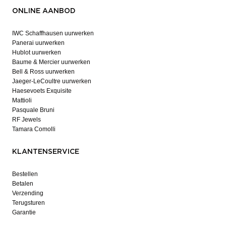
ONLINE AANBOD
IWC Schaffhausen uurwerken
Panerai uurwerken
Hublot uurwerken
Baume & Mercier uurwerken
Bell & Ross uurwerken
Jaeger-LeCoultre uurwerken
Haesevoets Exquisite
Mattioli
Pasquale Bruni
RF Jewels
Tamara Comolli
KLANTENSERVICE
Bestellen
Betalen
Verzending
Terugsturen
Garantie