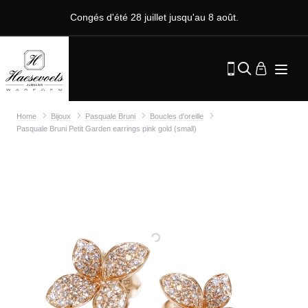
Congés d'été 28 juillet jusqu'au 8 août.
Home
Bijoux
Pasquale Bruni
Boucles d'oreille
Pasquale Bruni Petit Garden earrings pink gold (small)