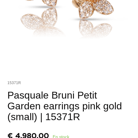
15371R
Pasquale Bruni Petit
Garden earrings pink gold
(small)
| 15371R
€
4.980,00
En stock