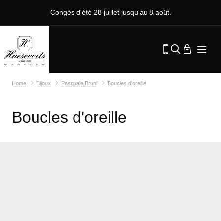
Congés d'été 28 juillet jusqu'au 8 août.
Home
Bijoux
Pasquale Bruni
Boucles d'oreille
Boucles d'oreille