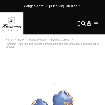
Congés d'été 28 juillet jusqu'au 8 août.
Home
Bijoux
Pasquale Bruni
Boucles d'oreille
Pasquale Bruni Bon Ton Ton Jolì earrings pink gold and white agate and lapis lazuli
doublet