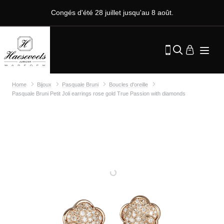
Congés d'été 28 juillet jusqu'au 8 août.
Home
Bijoux
Pasquale Bruni
Boucles d'oreille
Pasquale Bruni Petit Joli earrings rose gold True Passion with diamonds