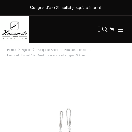
Congés d'été 28 juillet jusqu'au 8 août.
Home
Bijoux
Pasquale Bruni
Boucles d'oreille
Pasquale Bruni Petit Garden earrings white gold 38mm