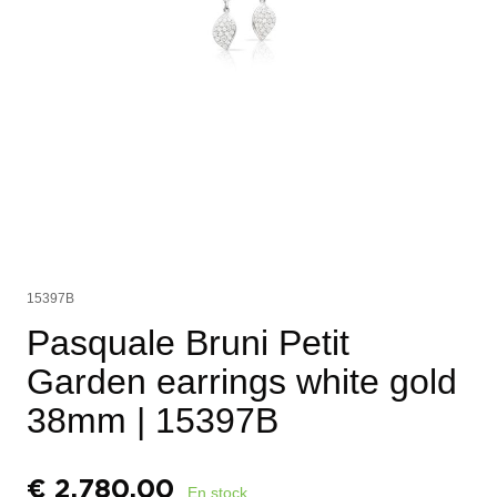
15397B
Pasquale Bruni Petit
Garden earrings white gold
38mm
| 15397B
€
2.780,00
En stock