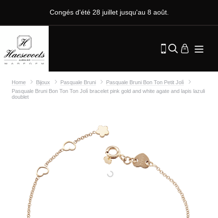
Congés d'été 28 juillet jusqu'au 8 août.
Home
Bijoux
Pasquale Bruni
Pasquale Bruni Bon Ton Petit Jolì
Pasquale Bruni Bon Ton Ton Jolì bracelet pink gold and white agate and lapis lazuli
doublet