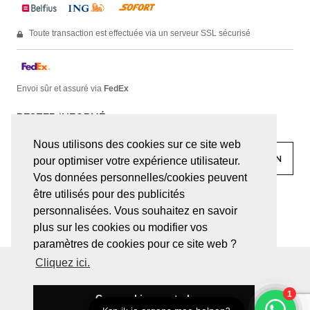
Toute transaction est effectuée via un serveur SSL sécurisé
Envoi sûr et assuré via
FedEx
RESTER INFORMÉ
Nous utilisons des cookies sur ce site web
pour optimiser votre expérience utilisateur.
Vos données personnelles/cookies peuvent
être utilisés pour des publicités
facebook
linkedin
lady
sir
personnalisées. Vous souhaitez en savoir
plus sur les cookies ou modifier vos
paramètres de cookies pour ce site web ?
Cliquez ici.
© JUWELEN HAESEVOETS 2026
CONDITIONS GÉNÉRALES
DÉCLARATION DE CONFIDENTIALITÉ
Ces cookies sont ok
BE 0474.559.632