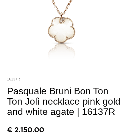
16137R
Pasquale Bruni Bon Ton
Ton Jolì necklace pink gold
and white agate
| 16137R
€
2.150,00