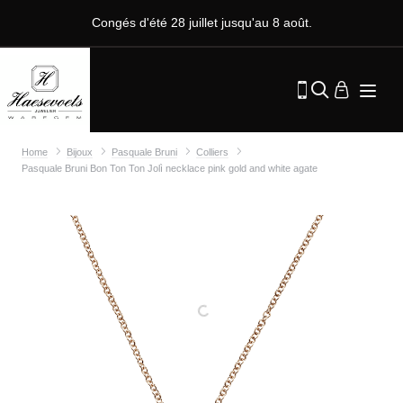
Congés d'été 28 juillet jusqu'au 8 août.
Home
Bijoux
Pasquale Bruni
Colliers
Pasquale Bruni Bon Ton Ton Jolì necklace pink gold and white agate