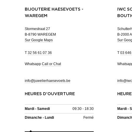
BIJOUTERIE HAESEVOETS -
IWC S
WAREGEM
BOUTI
Stormestraat 27
Schutterh
B-8790 WAREGEM
B-2000 
Sur Google Maps
Sur Goo
T
32 56 61 07 36
T
03 646
Whatsapp
Call or Chat
Whatsa
info@juwelierhaesevoets.be
info@iwc
HEURES D'OUVERTURE
HEURE
Mardi - Samedi
09:30 - 18:30
Mardi - 
Dimanche - Lundi
Fermé
Dimanche