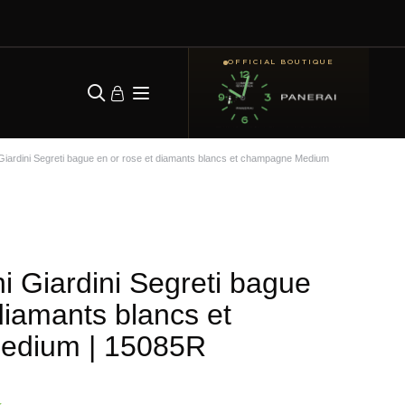
OFFICIAL BOUTIQUE
Giardini Segreti bague en or rose et diamants blancs et champagne Medium
i Giardini Segreti bague
diamants blancs et
edium
| 15085R
k