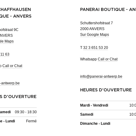
CHAFFHAUSEN
PANERAI BOUTIQUE - A
QUE - ANVERS
Schuttershofstraat 7
2000 ANVERS
ofstraat 9C
Sur Google Maps
ANVERS
gle Maps
T
32 3 651 53 20
 11 63
Whatsapp
Call or Chat
pp
Call or Chat
info@panerai-antwerp.be
-antwerp.be
HEURES D'OUVERTURE
S D'OUVERTURE
Mardi - Vendredi
10:
Samedi
09:30 - 18:30
Samedi
10:
 - Lundi
Fermé
Dimanche - Lundi