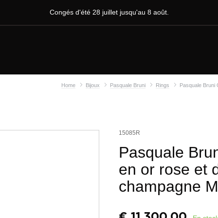
Congés d'été 28 juillet jusqu'au 8 août.
Home
Bijoux
Pasquale Bruni
Rings
Pasquale Bruni 
15085R
Pasquale Brun
en or rose et 
champagne M
€
11.300,00
En stoc