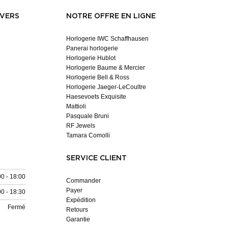
NVERS
NOTRE OFFRE EN LIGNE
Horlogerie IWC Schaffhausen
Panerai horlogerie
Horlogerie Hublot
Horlogerie Baume & Mercier
Horlogerie Bell & Ross
Horlogerie Jaeger-LeCoultre
Haesevoets Exquisite
Mattioli
Pasquale Bruni
RF Jewels
Tamara Comolli
SERVICE CLIENT
00 - 18:00
Commander
Payer
00 - 18:30
Expédition
Fermé
Retours
Garantie