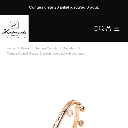
Congés d'été 28 juillet jusqu'au 8 août.
Home
Bijoux
Tamara Comolli
Bracelets
Tamara Comolli Gypsy Bracelet rose gold with diamonds