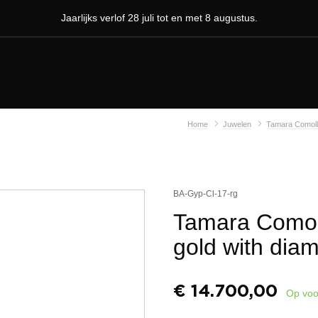
Jaarlijks verlof 28 juli tot en met 8 augustus.
Home
Juwelen
Tamara Comoll
BA-Gyp-Cl-17-rg
Tamara Comoll
gold with di
€
14.700,00
Op voo