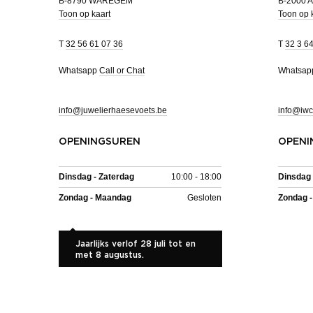
B-8790 WAREGEM
B-2000
Toon op kaart
Toon op 
T
32 56 61 07 36
T
32 3 6
Whatsapp
Call or Chat
Whatsa
info@juwelierhaesevoets.be
info@iwc
OPENINGSUREN
OPENI
Dinsdag - Zaterdag
10:00 - 18:00
Dinsdag 
Zondag - Maandag
Gesloten
Zondag 
Jaarlijks verlof 28 juli tot en
met 8 augustus.