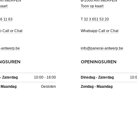
 ANTWERPEN
B-2000 ANTWERPEN
kaart
Toon op kaart
46 11 63
T
32 3 651 53 20
pp
Call or Chat
Whatsapp
Call or Chat
-antwerp.be
info@panerai-antwerp.be
NGSUREN
OPENINGSUREN
- Zaterdag
10:00 - 18:00
Dinsdag - Zaterdag
10:0
- Maandag
Gesloten
Zondag - Maandag