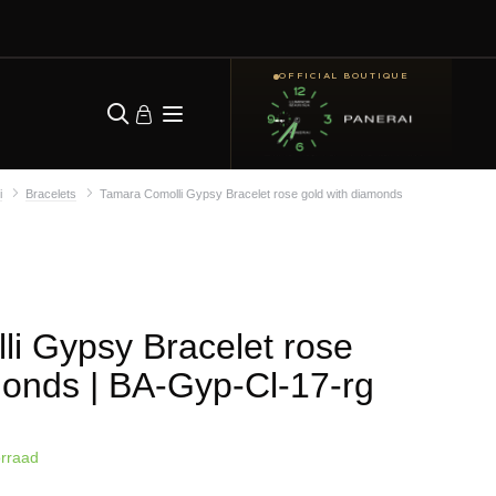
OFFICIAL BOUTIQUE
i
Bracelets
Tamara Comolli Gypsy Bracelet rose gold with diamonds
i Gypsy Bracelet rose
amonds
| BA-Gyp-Cl-17-rg
rraad