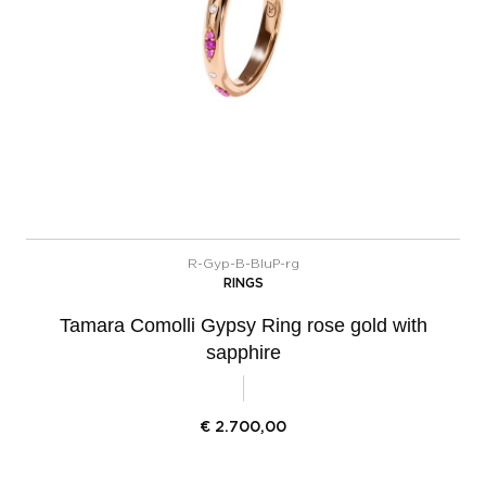
R-Gyp-B-BluP-rg
RINGS
Tamara Comolli Gypsy Ring rose gold with
sapphire
€
2.700,00