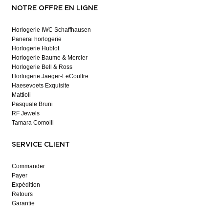
NOTRE OFFRE EN LIGNE
Horlogerie IWC Schaffhausen
Panerai horlogerie
Horlogerie Hublot
Horlogerie Baume & Mercier
Horlogerie Bell & Ross
Horlogerie Jaeger-LeCoultre
Haesevoets Exquisite
Mattioli
Pasquale Bruni
RF Jewels
Tamara Comolli
SERVICE CLIENT
Commander
Payer
Expédition
Retours
Garantie