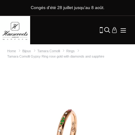
Congés d'été 28 juillet jusqu'au 8 août.
Home
Bijoux
Tamara Comolli
Rings
Tamara Comolli Gypsy Ring rose gold with diamonds and sapphire