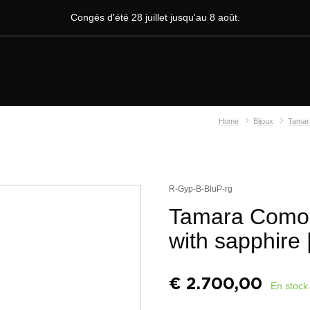
Congés d'été 28 juillet jusqu'au 8 août.
Home
Bijoux
Tamar
R-Gyp-B-BluP-rg
Tamara Comoll
with sapphire
€
2.700,00
En stock