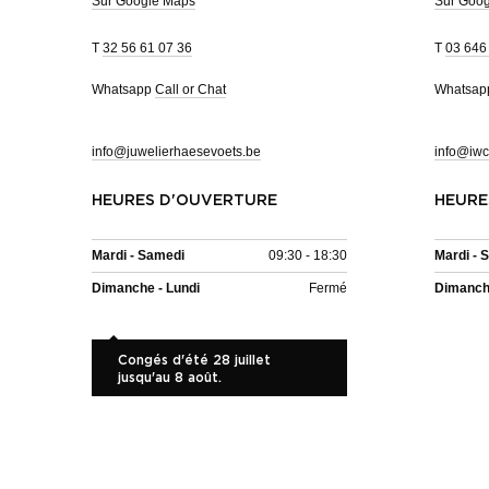
Sur Google Maps
Sur Goo
T
32 56 61 07 36
T
03 646
Whatsapp
Call or Chat
Whatsa
info@juwelierhaesevoets.be
info@iwc
HEURES D'OUVERTURE
HEURE
Mardi - Samedi
09:30 - 18:30
Mardi - 
Dimanche - Lundi
Fermé
Dimanche
Congés d'été 28 juillet
jusqu'au 8 août.