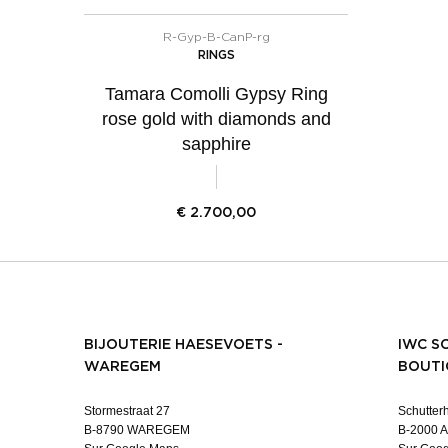
R-Gyp-B-CanP-rg
RINGS
Tamara Comolli Gypsy Ring
rose gold with diamonds and
sapphire
€
2.700,00
BIJOUTERIE HAESEVOETS -
IWC S
WAREGEM
BOUTI
Stormestraat 27
Schutterh
B-8790 WAREGEM
B-2000 