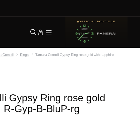
OFFICIAL BOUTIQUE
a Comolli
Rings
Tamara Comolli Gypsy Ring rose gold with sapphire
i Gypsy Ring rose gold
| R-Gyp-B-BluP-rg