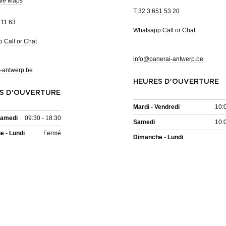
gle Maps
T
32 3 651 53 20
 11 63
Whatsapp
Call or Chat
pp
Call or Chat
info@panerai-antwerp.be
-antwerp.be
HEURES D'OUVERTURE
S D'OUVERTURE
Mardi - Vendredi
10:
Samedi
09:30 - 18:30
Samedi
10:
 - Lundi
Fermé
Dimanche - Lundi