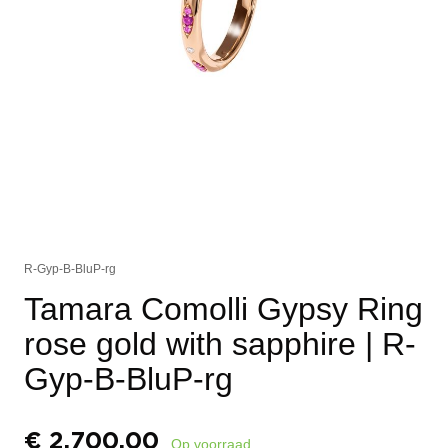
R-Gyp-B-BluP-rg
Tamara Comolli Gypsy Ring
rose gold with sapphire
| R-
Gyp-B-BluP-rg
€
2.700,00
Op voorraad