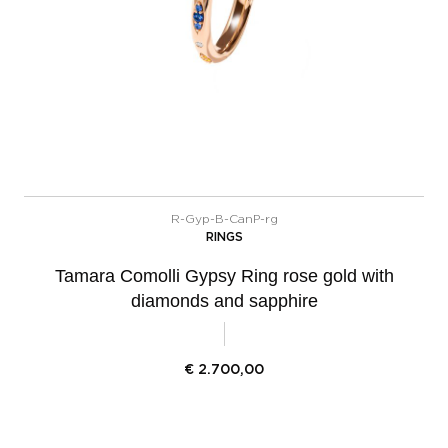
R-Gyp-B-CanP-rg
RINGS
Tamara Comolli Gypsy Ring rose gold with
diamonds and sapphire
€
2.700,00