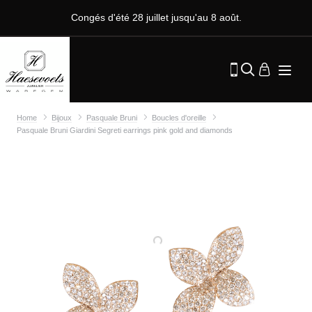
Congés d'été 28 juillet jusqu'au 8 août.
Home
Bijoux
Pasquale Bruni
Boucles d'oreille
Pasquale Bruni Giardini Segreti earrings pink gold and diamonds