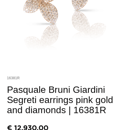
16381R
Pasquale Bruni Giardini
Segreti earrings pink gold
and diamonds
| 16381R
€
12.930,00