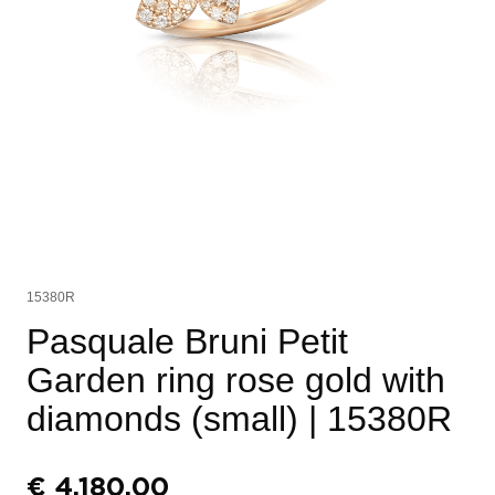
15380R
Pasquale Bruni Petit
Garden ring rose gold with
diamonds (small)
| 15380R
€
4.180,00