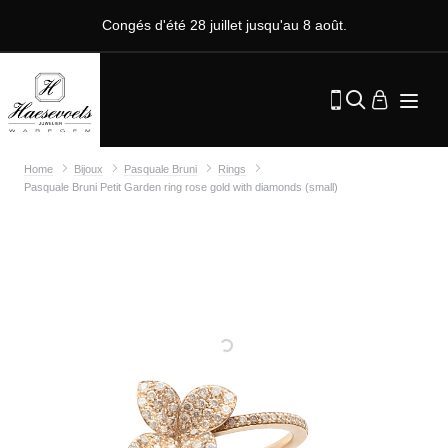
Congés d'été 28 juillet jusqu'au 8 août.
Home
Bijoux
Pasquale Bruni
Rings
Pasquale Bruni Petit Garden ring rose gold with diamonds (small)