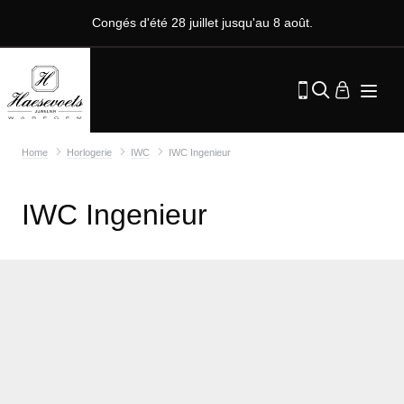
Congés d'été 28 juillet jusqu'au 8 août.
Home
Horlogerie
IWC
IWC Ingenieur
IWC Ingenieur