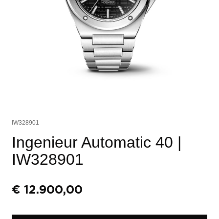
IW328901
Ingenieur Automatic 40
|
IW328901
€
12.900,00