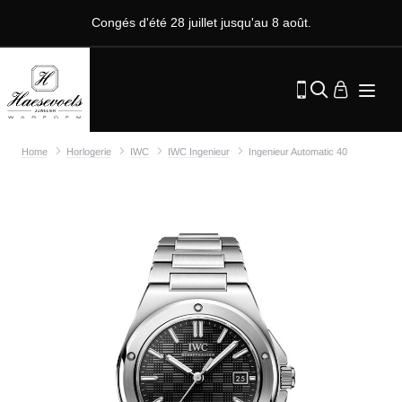
Congés d'été 28 juillet jusqu'au 8 août.
Home
Horlogerie
IWC
IWC Ingenieur
Ingenieur Automatic 40