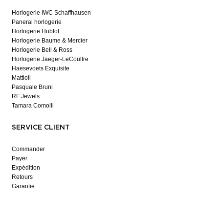
Horlogerie IWC Schaffhausen
Panerai horlogerie
Horlogerie Hublot
Horlogerie Baume & Mercier
Horlogerie Bell & Ross
Horlogerie Jaeger-LeCoultre
Haesevoets Exquisite
Mattioli
Pasquale Bruni
RF Jewels
Tamara Comolli
SERVICE CLIENT
Commander
Payer
Expédition
Retours
Garantie