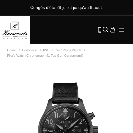
Congés d'été 28 juillet jusqu'au 8 août.
Home
Horlogerie
IWC
IWC Pilot's Watch
Pilot's Watch Chronograph 41 Top Gun Ceratanium®