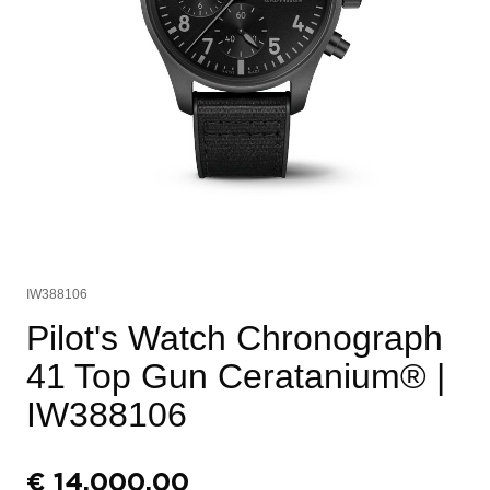
IW388106
Pilot's Watch Chronograph
41 Top Gun Ceratanium®
|
IW388106
€
14.000,00