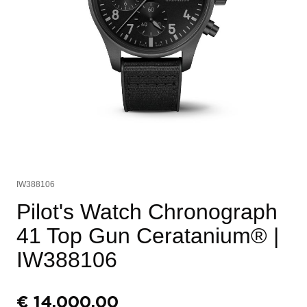
IW388106
Pilot's Watch Chronograph
41 Top Gun Ceratanium®
|
IW388106
€
14.000,00