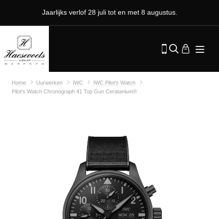
Jaarlijks verlof 28 juli tot en met 8 augustus.
Home
Uurwerken
IWC
IWC Pilot's Watch
Pilot's Watch Chronograph 41 Top Gun Ceratanium®