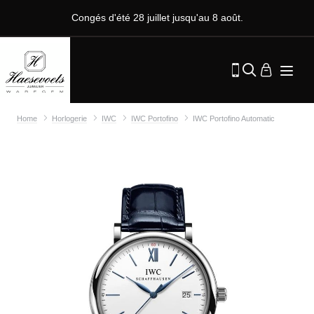
Congés d'été 28 juillet jusqu'au 8 août.
Home
Horlogerie
IWC
IWC Portofino
IWC Portofino Automatic