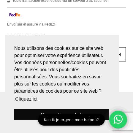
Toute transaction est effectuée via un serveur SSL sécurisé
Envoi sûr et assuré via
FedEx
RESTER INFORMÉ
Nous utilisons des cookies sur ce site web
pour optimiser votre expérience utilisateur.
Vos données personnelles/cookies peuvent
être utilisés pour des publicités
facebook
linkedin
lady
sir
personnalisées. Vous souhaitez en savoir
plus sur les cookies ou modifier vos
paramètres de cookies pour ce site web ?
Cliquez ici.
© JUWELEN HAESEVOETS 2026
CONDITIONS GÉNÉRALES
DÉCLARATION DE CONFIDENTIALITÉ
Ces cookies sont ok
BE 0474.559.632
SITE PAR