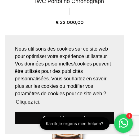
IWC Portofino Chronograph
€
22.000,00
Nous utilisons des cookies sur ce site web
pour optimiser votre expérience utilisateur.
Vos données personnelles/cookies peuvent
être utilisés pour des publicités
personnalisées. Vous souhaitez en savoir
plus sur les cookies ou modifier vos
paramètres de cookies pour ce site web ?
Cliquez ici.
Ces cookies sont ok