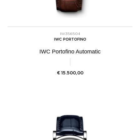
IW356504
IWC PORTOFINO
IWC Portofino Automatic
€
15.500,00