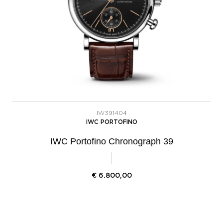
IW391404
IWC PORTOFINO
IWC Portofino Chronograph 39
€
6.800,00