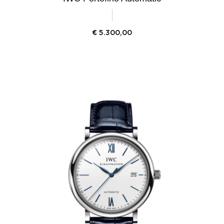
€
5.300,00