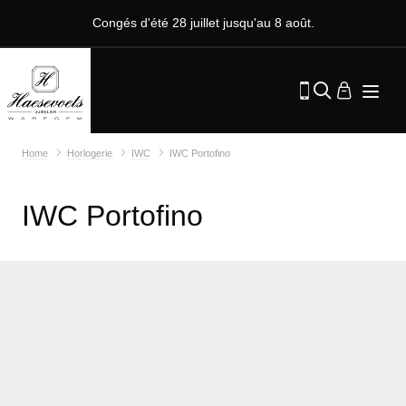
Congés d'été 28 juillet jusqu'au 8 août.
Home
Horlogerie
IWC
IWC Portofino
IWC Portofino