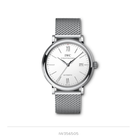
IW356505