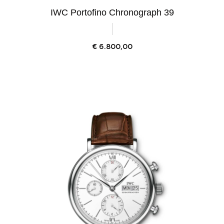
IWC Portofino Chronograph 39
€
6.800,00