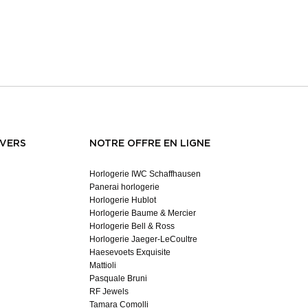
NVERS
NOTRE OFFRE EN LIGNE
Horlogerie IWC Schaffhausen
Panerai horlogerie
Horlogerie Hublot
Horlogerie Baume & Mercier
Horlogerie Bell & Ross
Horlogerie Jaeger-LeCoultre
Haesevoets Exquisite
Mattioli
Pasquale Bruni
RF Jewels
Tamara Comolli