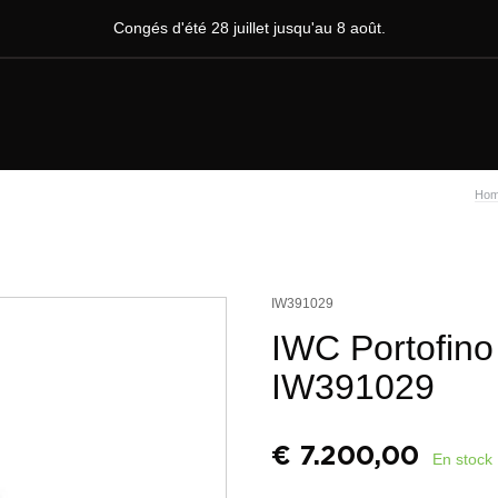
Congés d'été 28 juillet jusqu'au 8 août.
Ho
IW391029
IWC Portofin
IW391029
€
7.200,00
En stock