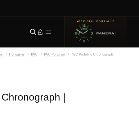
OFFICIAL BOUTIQUE
me
Horlogerie
IWC
IWC Portofino
IWC Portofino Chronograph
o Chronograph
|