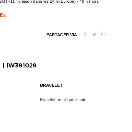
T+1), livraison dans les 24 h (Europe) - 48 h (hors
PARTAGER VIA
H
| IW391029
BRACELET
Bracelet en alligator noir