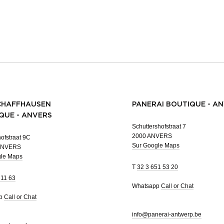
CHAFFHAUSEN
PANERAI BOUTIQUE - A
QUE - ANVERS
Schuttershofstraat 7
2000 ANVERS
ofstraat 9C
Sur Google Maps
ANVERS
gle Maps
T
32 3 651 53 20
 11 63
Whatsapp
Call or Chat
pp
Call or Chat
info@panerai-antwerp.be