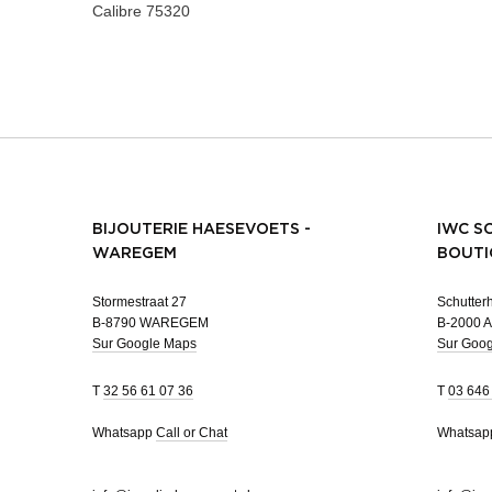
Calibre
75320
BIJOUTERIE HAESEVOETS -
IWC S
WAREGEM
BOUTI
Stormestraat 27
Schutterh
B-8790 WAREGEM
B-2000 
Sur Google Maps
Sur Goo
T
32 56 61 07 36
T
03 646
Whatsapp
Call or Chat
Whatsa