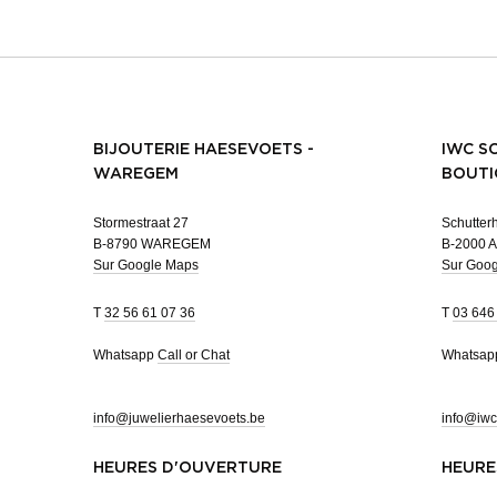
BIJOUTERIE HAESEVOETS -
IWC S
WAREGEM
BOUTI
Stormestraat 27
Schutterh
B-8790 WAREGEM
B-2000 
Sur Google Maps
Sur Goo
T
32 56 61 07 36
T
03 646
Whatsapp
Call or Chat
Whatsa
info@juwelierhaesevoets.be
info@iwc
HEURES D'OUVERTURE
HEURE