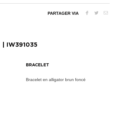
PARTAGER VIA
H
| IW391035
BRACELET
Bracelet en alligator brun foncé