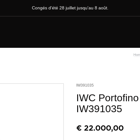
Congés d'été 28 juillet jusqu'au 8 août.
Ho
IW391035
IWC Portofin
IW391035
€
22.000,00