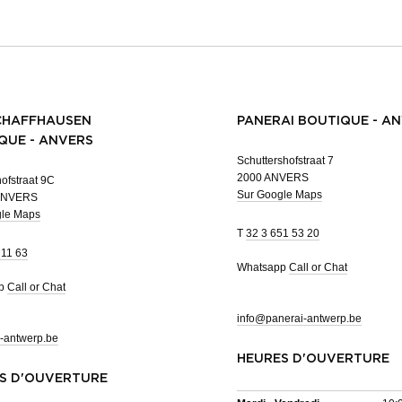
CHAFFHAUSEN
PANERAI BOUTIQUE - A
QUE - ANVERS
Schuttershofstraat 7
2000 ANVERS
ofstraat 9C
Sur Google Maps
ANVERS
gle Maps
T
32 3 651 53 20
 11 63
Whatsapp
Call or Chat
pp
Call or Chat
info@panerai-antwerp.be
-antwerp.be
HEURES D'OUVERTURE
S D'OUVERTURE