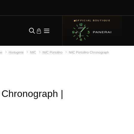
OFFICIAL BOUTIQUE
me
Horlogerie
IWC
IWC Portofino
IWC Portofino Chronograph
o Chronograph
|